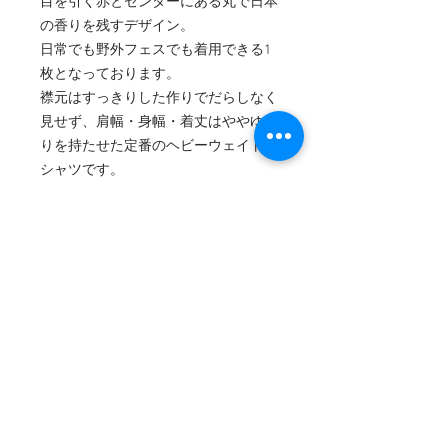
目を引く赤とセンターにある丸で日本
の香りを残すデザイン。
日常でも野外フェスでも着用できる1
枚となっております。
襟元はすっきりした作りでだらしなく
見せず、肩幅・身幅・着丈はややゆと
りを持たせた定番のヘビーウェイトT
シャツです。
※この商品画像はオリジナルプリン
ト.jpで生成したイメージです。実物と
は異なる場合がありますのでご注意く
ださい。
商品情報
この商品画像はオリジナルプリント.jp
配送料ついて
で生成したイメージです。実物とは異
なる場合がありますのでご注意くださ
配送料は一律500円となっておりま